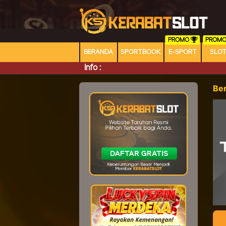
PROMO
PROM
BERANDA
SPORTBOOK
E-SPORT
SLO
Info :
Be