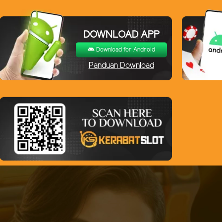
DOWNLOAD APP
Download for Android
Panduan Download