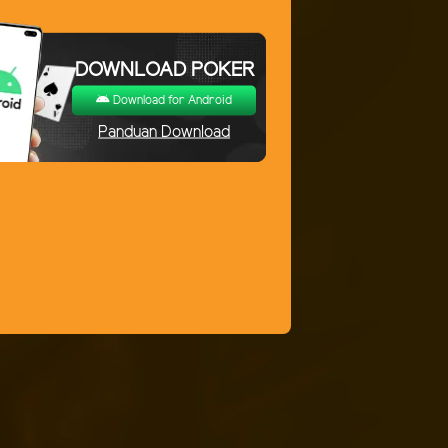
DOWNLOAD POKER
Download for Android
Panduan Download