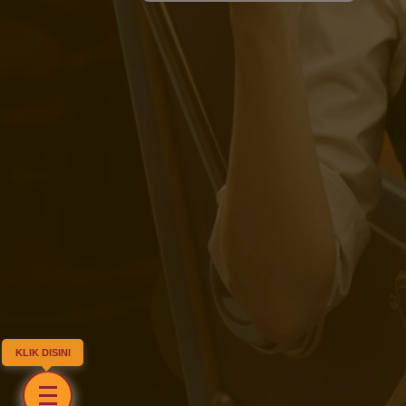
KLIK DISINI