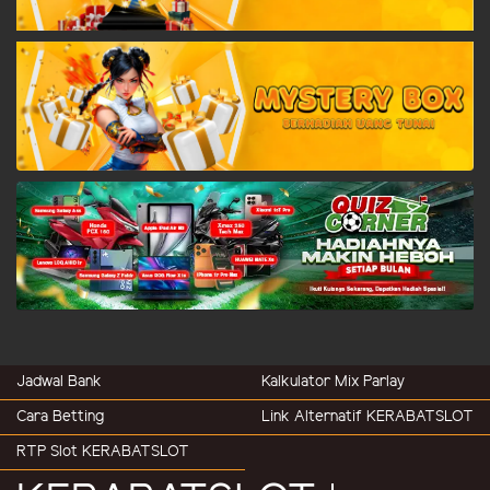
Jadwal Bank
Kalkulator Mix Parlay
Cara Betting
Link Alternatif KERABATSLOT
RTP Slot KERABATSLOT