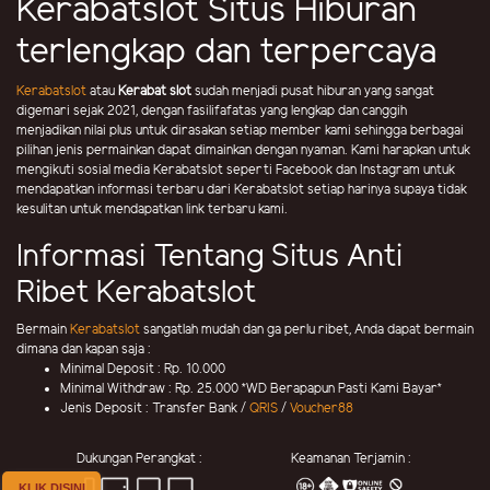
Kerabatslot Situs Hiburan
terlengkap dan terpercaya
Kerabatslot
atau
Kerabat slot
sudah menjadi pusat hiburan yang sangat
digemari sejak 2021, dengan fasilifafatas yang lengkap dan canggih
menjadikan nilai plus untuk dirasakan setiap member kami sehingga berbagai
pilihan jenis permainkan dapat dimainkan dengan nyaman. Kami harapkan untuk
mengikuti sosial media Kerabatslot seperti Facebook dan Instagram untuk
mendapatkan informasi terbaru dari Kerabatslot setiap harinya supaya tidak
kesulitan untuk mendapatkan link terbaru kami.
Informasi Tentang Situs Anti
Ribet Kerabatslot
Bermain
Kerabatslot
sangatlah mudah dan ga perlu ribet, Anda dapat bermain
dimana dan kapan saja :
Minimal Deposit : Rp. 10.000
Minimal Withdraw : Rp. 25.000 *WD Berapapun Pasti Kami Bayar*
Jenis Deposit : Transfer Bank /
QRIS
/
Voucher88
Dukungan Perangkat :
Keamanan Terjamin :
KLIK DISINI