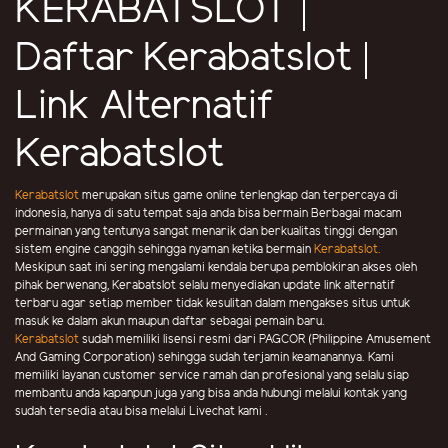
KERABATSLOT |
Daftar Kerabatslot |
Link Alternatif
Kerabatslot
Kerabatslot
merupakan situs game online terlengkap dan terpercaya di
indonesia, hanya di satu tempat saja anda bisa bermain Berbagai macam
permainan yang tentunya sangat menarik dan berkualitas tinggi dengan
sistem engine canggih sehingga nyaman ketika bermain
Kerabatslot.
Meskipun saat ini sering mengalami kendala berupa pemblokiran akses oleh
pihak berwenang, Kerabatslot selalu menyediakan update link alternatif
terbaru agar setiap member tidak kesulitan dalam mengakses situs untuk
masuk ke dalam akun maupun daftar sebagai pemain baru.
Kerabatslot
sudah memiliki lisensi resmi dari PAGCOR (Philippine Amusement
And Gaming Corporation) sehingga sudah terjamin keamanannya. Kami
memiliki layanan customer service ramah dan profesional yang selalu siap
membantu anda kapanpun juga yang bisa anda hubungi melalui kontak yang
sudah tersedia atau bisa melalui Livechat kami .